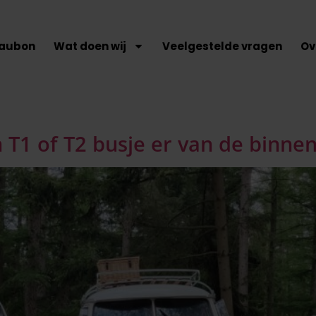
aubon
Wat doen wij
Veelgestelde vragen
Ov
 T1 of T2 busje er van de binne