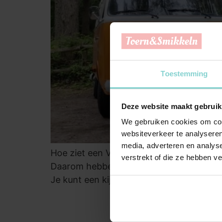
Toestemming
Deze website maakt gebruik
We gebruiken cookies om cont
websiteverkeer te analyseren
media, adverteren en analys
Hoe ziet een Volkswagen busje T1 of T2 va
verstrekt of die ze hebben v
Daarom hebben we hieronder een overzic
Je kunt een kijkje nemen op de verkoop