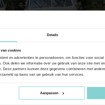
Details
 van cookies
ent en advertenties te personaliseren, om functies voor social
. Ook delen we informatie over uw gebruik van onze site met on
e. Deze partners kunnen deze gegevens combineren met andere i
n binnenuit? Elke Volkswagen bus heeft zijn eigen uni
erzameld op basis van uw gebruik van hun services.
ht gemaakt van de verschillende modellen. Ben je be
pagina van Oldtimer Centrum Twente. Natuurlijk ben 
Aanpassen