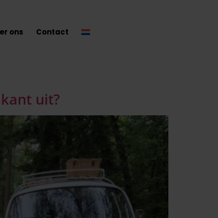
er ons
Contact
nkant uit?