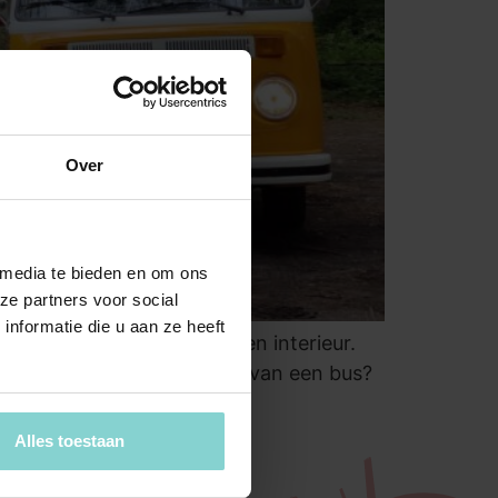
Over
 media te bieden en om ons
ze partners voor social
nformatie die u aan ze heeft
eke uitstraling, indeling en interieur.
nieuwd naar het interieur van een bus?
[…]
Alles toestaan