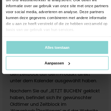
Außerdem kommen Sie auf Ihren Routen
informatie over uw gebruik van onze site met onze partners
an vielen gastronomischen Betrieben
voor social media, adverteren en analyse. Deze partners
vorbei, bei denen Sie auf eigene Faust
kunnen deze gegevens combineren met andere informatie
bestellen können.
die u aan ze heeft verstrekt of die ze hebben verzameld op
basis van uw gebruik van hun services.
Meine Reservierung ist nicht erfolgreich.
Alles toestaan
Wie ist das möglich? Bitte denken Sie
daran, bei Ihrer Reservierung den Zeitblock
auszuwählen.
Aanpassen
Vergewissern Sie sich zunächst, dass Sie
den Zeitbock auf dem Produkt direkt
unter dem Kalender ausgewählt haben.
Nachdem Sie auf ‚JETZT BUCHEN‘ geklickt
haben, befindet sich Ihr gewünschter
Oldtimer und Zeitblock im
‚Warenkorb/Positionen‘ auf der Website.