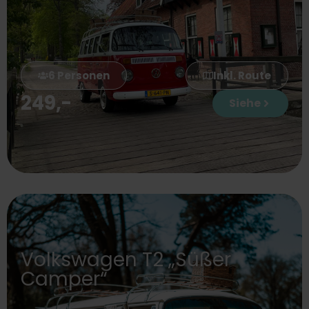
6 Personen
Inkl. Route
249
,-
Siehe
Volkswagen T2 „Süßer
Camper“