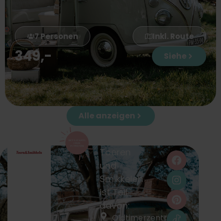
7 Personen
Inkl. Route
349
,-
Siehe
Alle anzeigen
Toeren
und
Smikkelen
ist Teil
davon:
Oldtimerzentrum