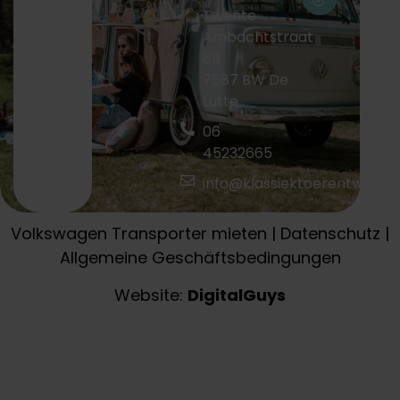
Twente
Ambachtstraat
6B
7587 BW De
Lutte
06
45232665
info@klassiektoerentwente.
Volkswagen Transporter mieten
|
Datenschutz
|
Allgemeine Geschäftsbedingungen
Website:
DigitalGuys