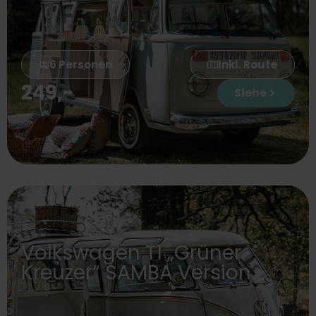
6 Personen
Inkl. Route
249
,-
Siehe
Volkswagen T1 „Grüner
Kreuzer“ SAMBA Version