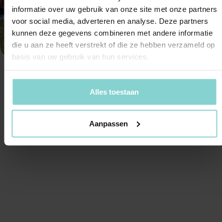
informatie over uw gebruik van onze site met onze partners
06
voor social media, adverteren en analyse. Deze partners
45232665
kunnen deze gegevens combineren met andere informatie
info@klassiektoerentwente.
die u aan ze heeft verstrekt of die ze hebben verzameld op
basis van uw gebruik van hun services.
Volkswagen Transporter mieten
|
Datenschutz
|
Allgemeine Geschäftsbedingungen
Alles toestaan
Website:
DigitalGuys
Aanpassen