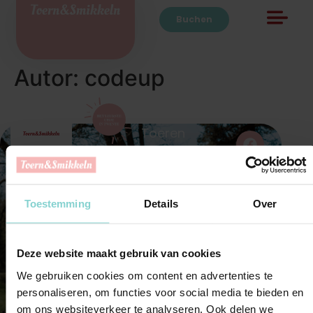
Buchen
Autor:
codeup
Toeren
und
Smikkelen
ist Teil
Toestemming
Details
Over
davon:
Oldtimerzentrum
Twente
Deze website maakt gebruik van cookies
Ambachtstraat
6B
We gebruiken cookies om content en advertenties te
7587 BW De
personaliseren, om functies voor social media te bieden en
Lutte
om ons websiteverkeer te analyseren. Ook delen we