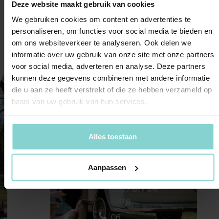
Deze website maakt gebruik van cookies
Passwort vergessen?
We gebruiken cookies om content en advertenties te
personaliseren, om functies voor social media te bieden en
om ons websiteverkeer te analyseren. Ook delen we
informatie over uw gebruik van onze site met onze partners
voor social media, adverteren en analyse. Deze partners
Toeren
kunnen deze gegevens combineren met andere informatie
und
die u aan ze heeft verstrekt of die ze hebben verzameld op
basis van uw gebruik van hun services.
Smikkelen
ist Teil
davon:
Alles toestaan
Oldtimerzentrum
Twente
Ambachtstraat
Aanpassen
6B
7587 BW De
Lutte
06