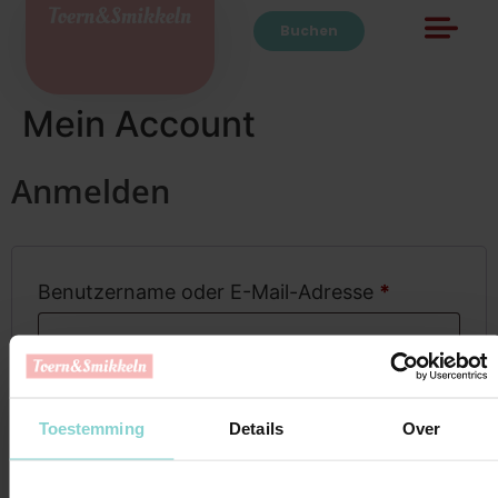
Buchen
Mein Account
Anmelden
Benutzername oder E-Mail-Adresse
*
Passwort
*
Toestemming
Details
Over
Angemeldet bleiben
Anmelden